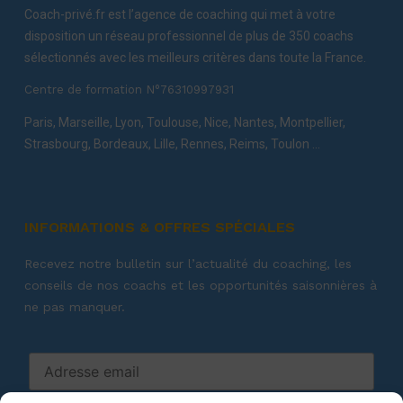
Coach-privé.fr est l’agence de coaching qui met à votre
disposition un réseau professionnel de plus de 350 coachs
sélectionnés avec les meilleurs critères dans toute la France.
Centre de formation N°76310997931
Paris, Marseille, Lyon, Toulouse, Nice, Nantes, Montpellier,
Strasbourg, Bordeaux, Lille, Rennes, Reims, Toulon …
INFORMATIONS & OFFRES SPÉCIALES
Recevez notre bulletin sur l’actualité du coaching, les
conseils de nos coachs et les opportunités saisonnières à
ne pas manquer.